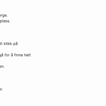
erge.
plass.
tt klikk på
gå for å finne helt
en.
r.