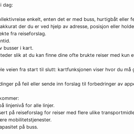
i dag:
llektivreise enkelt, enten det er med buss, hurtigbåt eller f
 akkurat der du er ved hjelp av adresse, posisjon eller holde
rekte fra reiseforslag.
ntid.
v busser i kart.
steder slik at du kan finne dine ofte brukte reiser med kun e
le veien fra start til slutt: kartfunksjonen viser hvor du må 
inger på feil eller sende inn forslag til forbedringer av app
 kommer:
 linjenivå for alle linjer.
sert på reiseforslag for reiser med flere ulike transportmidle
ere mobilitetstjenester.
apasitet på buss.