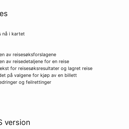
tes
 nå i kartet
gen av reisesøksforslagene
en av reisedetaljene for en reise
tekst for reisesøksresultater og lagret reise
et på valgene for kjøp av en billett
edringer og feilrettinger
 version