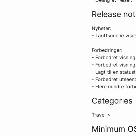
Release no
Nyheter:
- Tariffsonene vises
Forbedringer:
- Forbedret visnin
- Forbedret visning
- Lagt til en status
- Forbedret utseend
- Flere mindre forb
Categories
Travel
>
Minimum OS