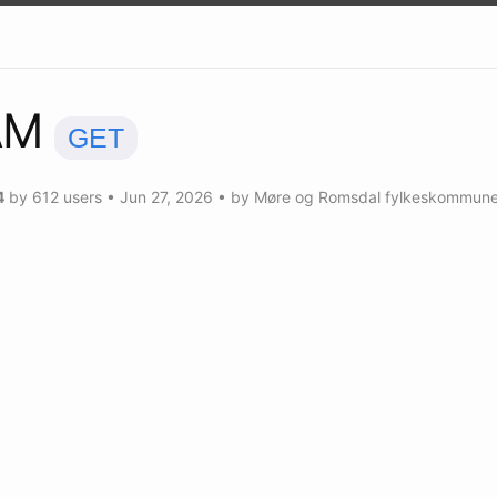
AM
GET
4
by
612
users
•
Jun 27, 2026
• by
Møre og Romsdal fylkeskommun