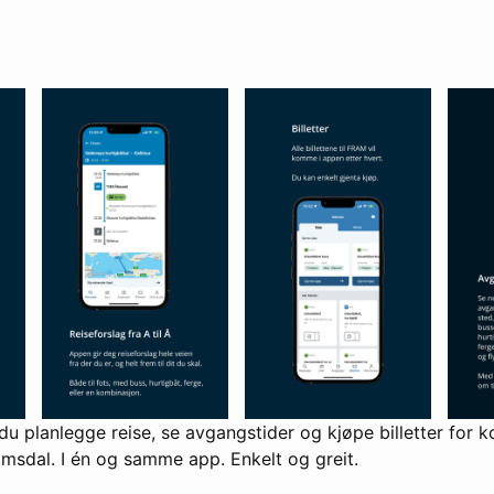
 planlegge reise, se avgangstider og kjøpe billetter for kol
sdal. I én og samme app. Enkelt og greit.