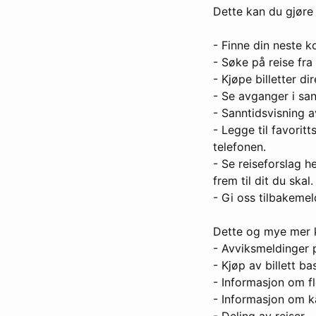
Dette kan du gjøre 
- Finne din neste ko
- Søke på reise fra
- Kjøpe billetter di
- Se avganger i san
- Sanntidsvisning a
- Legge til favoritt
telefonen.
- Se reiseforslag he
frem til dit du skal.
- Gi oss tilbakemeld
Dette og mye mer
- Avviksmeldinger på
- Kjøp av billett ba
- Informasjon om fl
- Informasjon om k
- Deling av reiser.