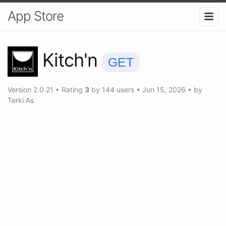
App Store
Kitch'n
GET
Version
2.0.21
•
Rating
3
by
144
users
•
Jun 15, 2026
• by
Terki As