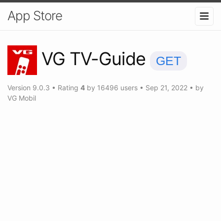
App Store
VG TV-Guide
GET
Version
9.0.3
•
Rating
4
by
16496
users
•
Sep 21, 2022
• by
VG Mobil